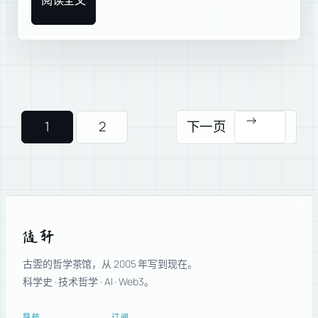
阅读全文
→
1
2
下一页
随轩
古雴的哲学茶馆，从 2005 年写到现在。
科学史 · 技术哲学 · AI · Web3。
导航
订阅