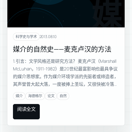
媒介
2013.08.10
科学史与学术
媒介的自然史——麦克卢汉的方法
1.引言：文学风格还是研究方法？ 麦克卢汉（Marshall
McLuhan，1911-1982）是20世纪最富影响也最具争议
的媒介思想家。作为媒介环境学派的先驱者或缔造者，
其声誉曾大起大落，一度被捧上圣坛，又很快被冷落…
媒介
海德格尔
论文
自然
阅读全文