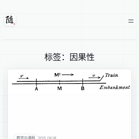
跳
至
内
随轩
容
标签：因果性
2015.06.18
教学与课程