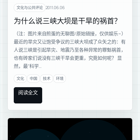
2011.06.06
文化与公共评论
为什么说三峡大坝是干旱的祸首？
（注：图片来自煎蛋的无聊图/原始链接，仅供娱乐~）
最近的旱灾又让饱受争议的三峡大坝成了众矢之的：有
人说三峡是引起旱灾、地震乃至各种异常的罪魁祸首，
也有砖家们说没有三峡干旱会更重，究竟如何呢？ 显
然，最“科学…
文化
中国
技术
环境
阅读全文