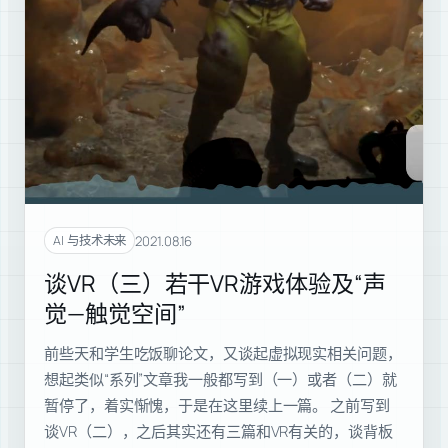
2021.08.16
AI 与技术未来
谈VR（三）若干VR游戏体验及“声
觉—触觉空间”
前些天和学生吃饭聊论文，又谈起虚拟现实相关问题，
想起类似“系列”文章我一般都写到（一）或者（二）就
暂停了，着实惭愧，于是在这里续上一篇。 之前写到
谈VR（二），之后其实还有三篇和VR有关的，谈背板