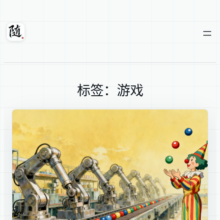
跳
至
内
随轩
容
标签：游戏