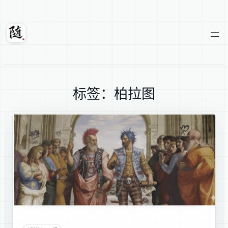
跳
至
内
随轩
容
标签：柏拉图