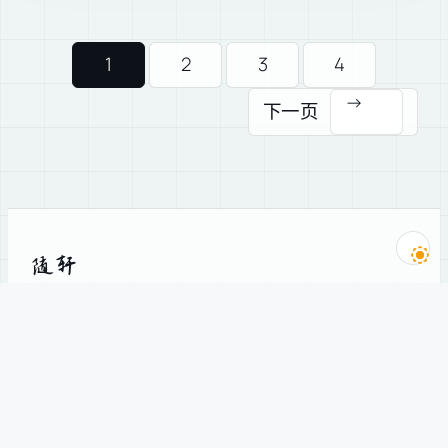
1
2
3
4
→
下一页
随轩
古雴的哲学茶馆，从 2005 年写到现在。
科学史 · 技术哲学 · AI · Web3。
导航
订阅
主题
订阅新文章
订阅
精选