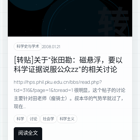
转贴
2008.01.21
科学史与学术
[转贴]关于“张田勘：磁悬浮，要以
科学证据说服公众zz”的相关讨论
http://hps.phil.pku.edu.cn/bbs/read.php?
tid=316&fpage=1&toread=1 很明显，这个帖子的讨论
主要针对田老师（瘦骑士）。叔本华的气势早就过了，
现在…
科学
讨论
社会学
科学主义
阅读全文