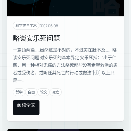
略谈
2007.06.08
科学史与学术
略谈安乐死问题
一篇顶两篇……虽然这是不对的，不过实在赶不及…… 略
谈安乐死问题 对安乐死的基本界定 安乐死指：“出于仁
慈，用一种相对无痛的方法杀死那些没有希望救治的患
者或受伤者，或听任其死亡的行动或做法”[①] 以上只
是一…
哲学
自由
论文
死亡
阅读全文