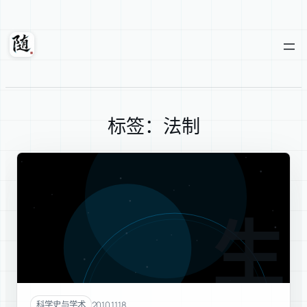
跳
至
内
随轩
容
标签：法制
生命
2010.11.18
科学史与学术