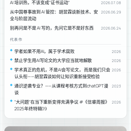
AI 培训热，不该变成“证书运动”
2026.07.08
从中国尊事故到 AI 管控：胡翌霖谈新技术、安
2026.06.29
全与阶层流动
别再问是不是 AI 写的，先问它是不是好东西
2026.06.24
代表作
学者如果不用AI，属于学术腐败
2026
禁止学生用AI写论文的大学应当就地解散
2026
学术真正的危机，不是AI会写论文， 而是我们只会
2026
认头衔——胡翌霖谈如何让知识重新接受检验
通识逆袭专业？——从课程考核方式到chatGPT漫
2023
谈
“大问题”在当下重新变得充满争议 #《信睿周报》
2026
2025年终特辑09