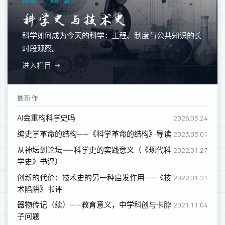
精选 · 40 篇
科学史与技术史
科学如何成为今天的科学：工程、制度与公共知识的长
时段观察。
进入栏目 →
最新作
AI会重构科学史吗
2026.03.24
编史学革命的结构——《科学革命的结构》导读
2023.03.01
从神坛到论坛——科学史的实践意义（《现代科
2022.01.27
学史》书评）
创新的代价：技术史的另一种启发作用——《技
2022.01.21
术陷阱》书评
器物传记（续）——教育意义，中学科创与卡脖
2021.11.04
子问题