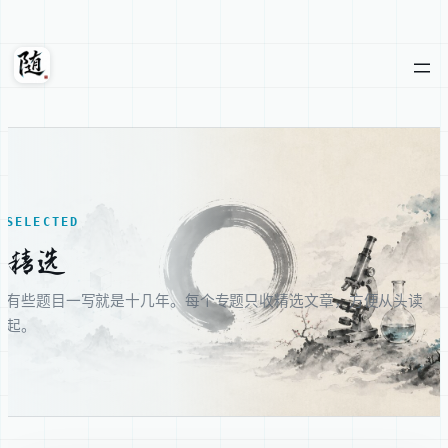
跳
至
内
随轩
容
SELECTED
精选
有些题目一写就是十几年。每个专题只收精选文章，方便从头读
起。