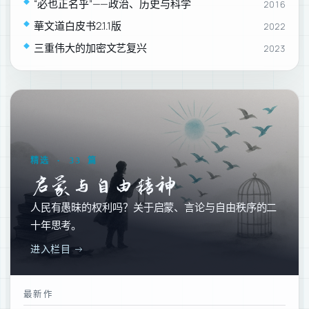
“必也正名乎”——政治、历史与科学
2016
華文道白皮书2.1.1版
2022
三重伟大的加密文艺复兴
2023
精选 · 33 篇
启蒙与自由精神
人民有愚昧的权利吗？关于启蒙、言论与自由秩序的二
十年思考。
进入栏目 →
最新作