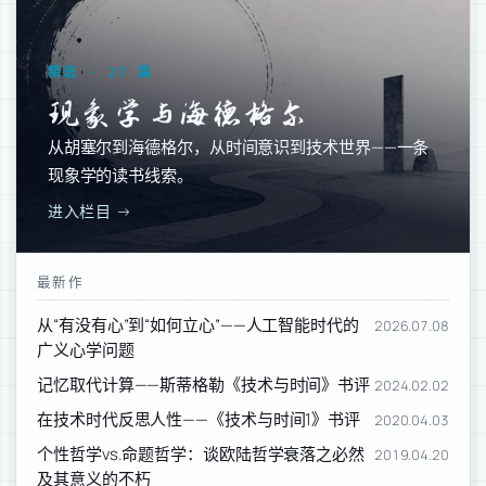
精选 · 27 篇
现象学与海德格尔
从胡塞尔到海德格尔，从时间意识到技术世界——一条
现象学的读书线索。
进入栏目 →
最新作
从“有没有心”到“如何立心”——人工智能时代的
2026.07.08
广义心学问题
记忆取代计算——斯蒂格勒《技术与时间》书评
2024.02.02
在技术时代反思人性——《技术与时间1》书评
2020.04.03
个性哲学vs.命题哲学：谈欧陆哲学衰落之必然
2019.04.20
及其意义的不朽