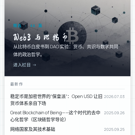
精选 · 48 篇
Web3 与比特币
从比特币白皮书到 DAO 实验：货币、共识与数字共同
体的政治哲学。
进入栏目 →
最新作
稳定币是加密世界的“保皇派”：Open USD 让旧
2026.07.03
货币体系亲自下场
Great Blockchain of Being——这个时代的去中
2025.09.26
心化哲学（区块链哲学导论）
网络国家及其技术基础
2025.09.25