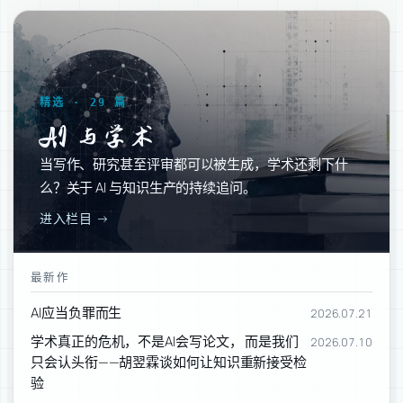
精选 · 29 篇
AI 与学术
当写作、研究甚至评审都可以被生成，学术还剩下什
么？关于 AI 与知识生产的持续追问。
进入栏目 →
最新作
AI应当负罪而生
2026.07.21
学术真正的危机，不是AI会写论文， 而是我们
2026.07.10
只会认头衔——胡翌霖谈如何让知识重新接受检
验