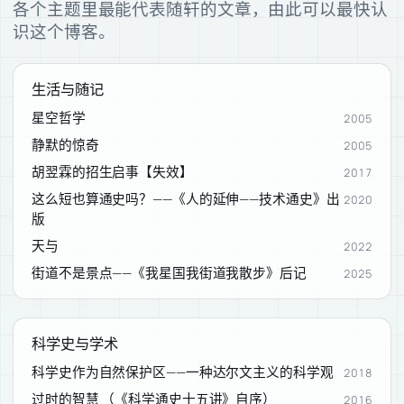
各个主题里最能代表随轩的文章，由此可以最快认
识这个博客。
生活与随记
星空哲学
2005
静默的惊奇
2005
胡翌霖的招生启事【失效】
2017
这么短也算通史吗？——《人的延伸——技术通史》出
2020
版
天与
2022
街道不是景点——《我星国我街道我散步》后记
2025
科学史与学术
科学史作为自然保护区——一种达尔文主义的科学观
2018
过时的智慧 （《科学通史十五讲》自序）
2016