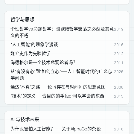
哲学与思想
个性哲学vs.命题哲学：谈欧陆哲学衰落之必然及其意
2019
义的不朽
“人工智能”的现象学漫谈
2016
媒介史作为先验哲学
2012
海德格尔是一个技术悲观论者吗？
2011
从“有没有心”到“如何立心”——人工智能时代的广义心
2026
学问题
通达“本真”之路 ——论《存在与时间》的思想意图
2008
“技术”的定义——合目的的手段or可以学会的东西
2015
AI 与技术未来
为什么害怕人工智能？——关于AlphaGo的杂谈
2016