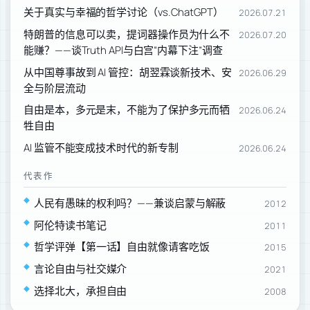
关于真实与幸福的哲学讨论（vs.ChatGPT）
2026.07.21
特朗普的信息可以卖，提词器操作员为什么不
2026.07.20
能赚？——谈Truth API与白宫“内幕下注”调查
从中国尊事故到 AI 管控：胡翌霖谈新技术、安
2026.06.29
全与阶层流动
自由是本，多元是末，不能为了保护多元而牺
2026.06.24
牲自由
AI 监管不能变成技术时代的新专制
2026.06.24
代表作
人民有愚昧的权利吗？——兼谈启蒙与解蔽
2012
阿伦特读书笔记
2011
哲学评弹【第一话】自由就像请客吃饭
2015
言论自由与社交媒介
2021
选择北大，承担自由
2008