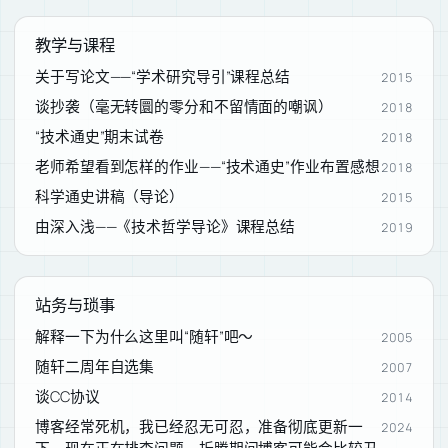
教学与课程
关于写论文——“学术研究导引”课程总结
2015
谈抄袭（毫无转圜的零分和不留情面的嘲讽）
2018
“技术通史”期末试卷
2018
老师希望看到怎样的作业——“技术通史”作业布置感想
2018
科学通史讲稿（导论）
2015
由深入浅——《技术哲学导论》课程总结
2019
站务与琐事
解释一下为什么这里叫“随轩”吧～
2005
随轩二周年自选集
2007
谈CC协议
2014
博客经常死机，我已经忍无可忍，准备彻底更新一
2024
下。现在正在排查问题，折腾期间博客可能会比较丑