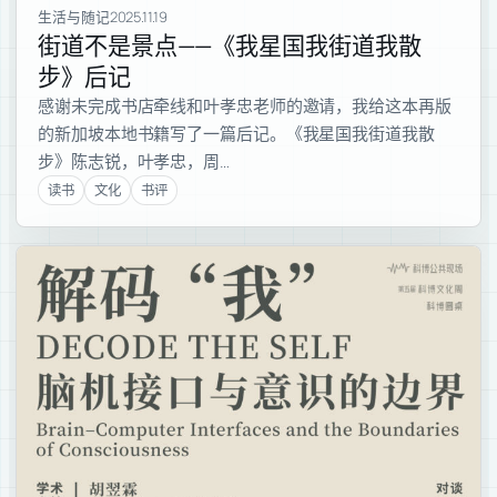
生活与随记
2025.11.19
街道不是景点——《我星国我街道我散
步》后记
感谢未完成书店牵线和叶孝忠老师的邀请，我给这本再版
的新加坡本地书籍写了一篇后记。《我星国我街道我散
步》陈志锐，叶孝忠，周…
读书
文化
书评