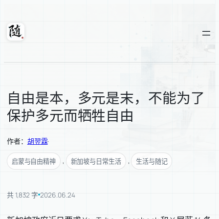
跳
至
内
随轩
容
自由是本，多元是末，不能为了
保护多元而牺牲自由
作者：
胡翌霖
·
, 
, 
启蒙与自由精神
新加坡与日常生活
生活与随记
共 1,832 字
2026.06.24