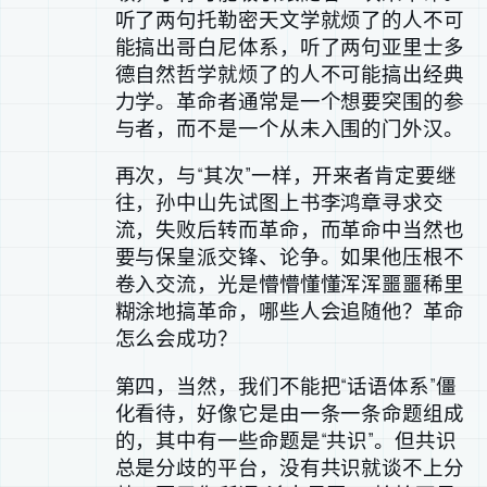
听了两句托勒密天文学就烦了的人不可
能搞出哥白尼体系，听了两句亚里士多
德自然哲学就烦了的人不可能搞出经典
力学。革命者通常是一个想要突围的参
与者，而不是一个从未入围的门外汉。
再次，与“其次”一样，开来者肯定要继
往，孙中山先试图上书李鸿章寻求交
流，失败后转而革命，而革命中当然也
要与保皇派交锋、论争。如果他压根不
卷入交流，光是懵懵懂懂浑浑噩噩稀里
糊涂地搞革命，哪些人会追随他？革命
怎么会成功？
第四，当然，我们不能把“话语体系”僵
化看待，好像它是由一条一条命题组成
的，其中有一些命题是“共识”。但共识
总是分歧的平台，没有共识就谈不上分