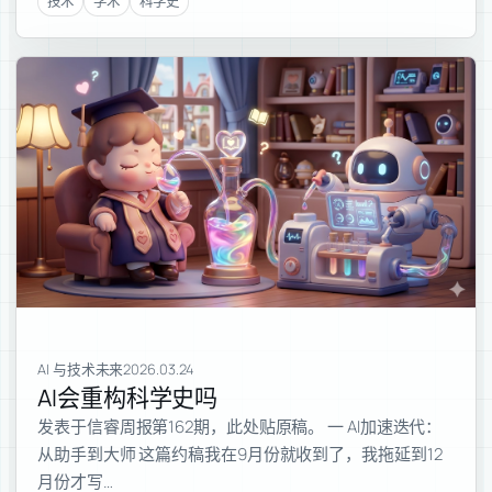
技术
学术
科学史
AI 与技术未来
2026.03.24
AI会重构科学史吗
发表于信睿周报第162期，此处贴原稿。 一 AI加速迭代：
从助手到大师 这篇约稿我在9月份就收到了，我拖延到12
月份才写…