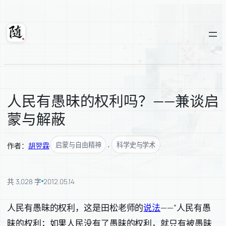
跳
至
内
随轩
容
人民有愚昧的权利吗？——兼谈启
蒙与解蔽
, 
启蒙与自由精神
科学史与学术
作者：
胡翌霖
·
共 3,028 字
2012.05.14
人民有愚昧的权利，这是田松老师的
说法
——“人民有愚
昧的权利；如果人民没有了愚昧的权利，就只有被愚昧