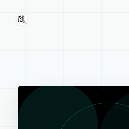
跳
至
内
随轩
容