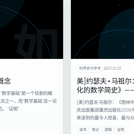
如何
2007.01.22
科学史与学术
概念
美]约瑟夫•马祖
化的数学简史》—
“数学基础”是一个较新的概
念之一，而“数学基础”这一论
[美]约瑟夫·马祖尔：《雨
 “证明”…
庆出版集团重庆出版社2006
来读到的最令人惊喜、最与众
读书
笔记
逻辑
证明