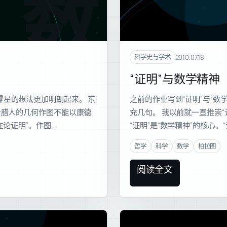
数学
2010.07.18
科学史与学术
“证明”与数学精神
星的想法更加明朗起来。 东
之前的作业写到“证明”与“
希腊人的几何作图不能以康德
充几句。 我以前就一直推崇
在论证明”。作图…
“证明”是“数学精神”的核心
哲学
科学
数学
柏拉图
阅读全文