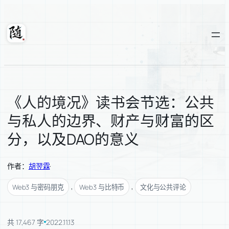
跳
至
内
随轩
容
《人的境况》读书会节选：公共
与私人的边界、财产与财富的区
分，以及DAO的意义
作者：
胡翌霖
·
, 
, 
Web3 与密码朋克
Web3 与比特币
文化与公共评论
共 17,467 字
2022.11.13