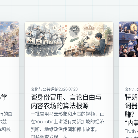
文化与公共评论
2026.07.28
文化与
办学
谈身份冒用、言论自由与
特朗
内容农场的算法根源
词器
赚？
行的国
一批冒用马云形象和声音的视频，正
尔兹
在YouTube上讲述有关新加坡的经济
“内
本科校
判断、地缘政治传闻和都市故事。
Tru
CNA调查发现，从…