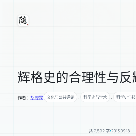
跳
至
内
随轩
容
辉格史的合理性与反
, 
, 
文化与公共评论
科学史与学术
科学史与技
作者：
胡翌霖
·
共 2,592 字
2013.09.18