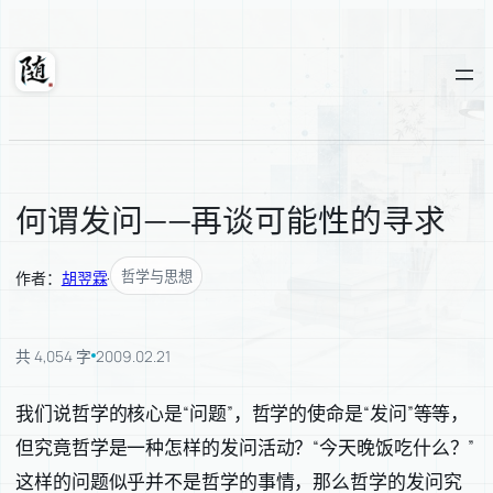
跳
至
内
随轩
容
何谓发问——再谈可能性的寻求
哲学与思想
作者：
胡翌霖
·
共 4,054 字
2009.02.21
我们说哲学的核心是“问题”，哲学的使命是“发问”等等，
但究竟哲学是一种怎样的发问活动？“今天晚饭吃什么？”
这样的问题似乎并不是哲学的事情，那么哲学的发问究