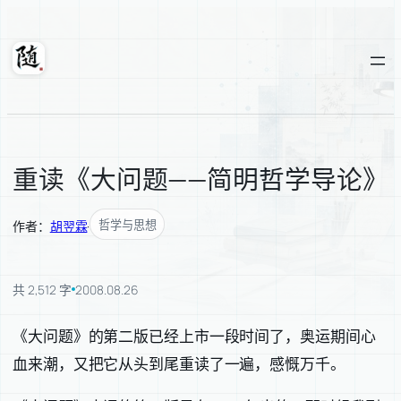
跳
至
内
随轩
容
重读《大问题——简明哲学导论》
哲学与思想
作者：
胡翌霖
·
共 2,512 字
2008.08.26
《大问题》的第二版已经上市一段时间了，奥运期间心
血来潮，又把它从头到尾重读了一遍，感慨万千。