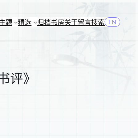
主题
精选
归档
书房
关于
留言
搜索
EN
0书评》