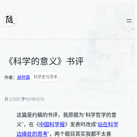
跳
至
内
随轩
容
《科学的意义》书评
科学史与学术
作者：
胡翌霖
·
共 2,500 字
2018.10.19
这篇是约稿的书评，我原题为“科学哲学的意
义”，在《
中国科学报
》发表时改成“
站在科学
边缘处的思考
”，两个题目其实我都不太喜