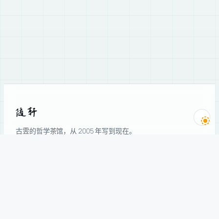
随轩
古雴的哲学茶馆，从 2005 年写到现在。
科学史 · 技术哲学 · AI · Web3。
导航
订阅
主题
订阅新文章
订阅
精选
归档
提交后请到邮箱点确认信，才算订阅成功。
关于
高级订阅：只订部分主题