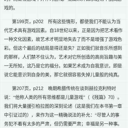
戏的。
第
199
页，
p202
所有这些情形，都使我们不能认为当
代艺术具有游戏因素。自
18
世纪以来，正是因为把艺术看作
一种文化因素，故艺术才明显地失去了而不是增强了游戏色
彩。但这个最后的结局是得还是失？正如我们就音乐所感到
的那样，人们禁不住认为，艺术对它所创造的高尚旨趣与美
一无所知，这乃是它的福分。如果艺术成为自我意识，即是
说它能意识到自身的美，那它就很容易失掉儿童般的纯真。
第
207
页，
p212
晚期希腊传统在谈到赫拉克利特时
说：“他称人类的所有思维都是儿童游戏”（《残篇》
70
）。
我们将大量援引柏拉图的深刻论述（这是我们在本书第一章
中引证过的），来作为这一精确说法的补允：“尽管人的事
务犯不着有太多的严肃，但仍需要严肃；幸福是另一种事。