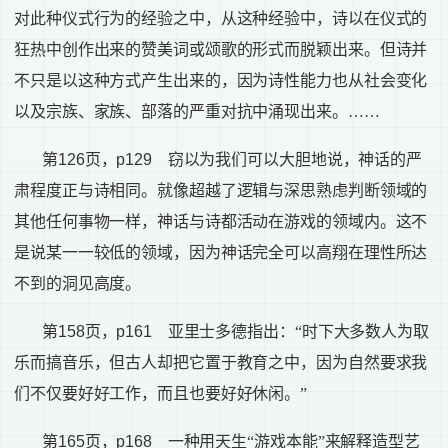
对此种仪式行为的经验之中，从这种经验中，诗以在仪式的
狂热中创作出来的赞美词或颂歌的形式而脱颖出来。但诗并
不只是以这种方式产生出来的，因为诗性能力也从社会变化
以及宗族、家族、部落的严重对抗中涌现出来。……
第
126
页，
p129
窃以为我们可以大胆地说，神话的严
肃程度正与诗相同。就像超越了逻辑与深思熟虑判断领域的
其他任何事物一样，神话与诗都活动在游戏的领域内。这不
是说某一一较低的领域，因为神话完全可以高翔在理性所达
不到的洞见高度。
第
158
页，
p161
亚里士多德指出：“时下大多数人为取
乐而搞音乐，但古人却把它置于教育之中，因为自然要求我
们不仅要好好工作，而且也要好好休闲。”
第
165
页，
p168
一种用天生“游戏本能”来解释造型艺