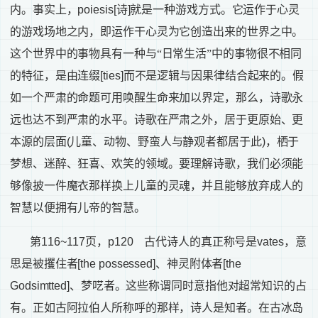
内。事实上，
poiesis[
诗
]
就是一种游戏方式。它运作于心灵
的游戏场地之内，即运作干心灵为它创造出来的世界之中。
这个世界中的事物具有一种与“日常生活”中的事物很不相同
的特征，是由连缀
[ties]
而不是逻辑与因果律结合起来的。假
如一个严肃的命题可用唤醒生命来加以界定，那么，诗歌永
远也达不到严肃的水平。诗歌在严肃之外，居于更原始、更
本源的层面
(
儿童、动物、野蛮人与静观者都居于此
)
，栖于
梦想、迷醉、狂喜、欢笑的领域。要理解诗歌，我们必须能
够像披一件魔衣那样换上儿童的灵魂，并且能够放弃成人的
智慧以便拥有儿帝的智慧。
第
116~117
页，
p120
古代诗人的真正称号是
vates
，意
思是被攫住者
[the possessed]
、神灵附体者
[the
Godsimtted]
、梦呓者。这些称谓同时意指他对超常知识的占
有。正如古阿拉伯人所称呼的那样，诗人是知者。在古冰岛