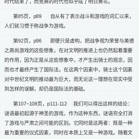
时代结束了，而竞赛的时代也似乎成了明日黄花。
第
85
页，
p89
自从有了表示战斗和游戏的词汇以来，
人们就习惯于称战争为游戏。
第
92
页，
p96
即便只是虚构，把战争视为荣誉与美德
之高尚游戏的这些想象，在对文明的推进上也仍然起着重要
的作用，因为正是从这些想象中，才产生出骑士的观念，因
而也才最终产生了国际法。在这两个因素中，骑士这个因素
对中世纪文明的推动最为巨大，而无论这一理想在现实中受
到怎样的误解，却仍是国际法的基础。
第
107~108
页，
p111-112
我们可以得出这样的结论：
谜语最初起源于神圣的游戏，作为这种东西，谜语完全打消
了游戏与严肃之间可能的区别。它同时是这两者：既是一种
最为重要的仪式因素，同时在本质上又是一种游戏。随着文