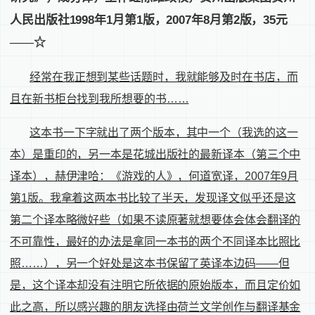
人民出版社
1998
年
1
月第
1
版，
2007
年
8
月第
2
版，
35
元
——☆
经常在我正想到某些话题时，我就能够及时在书店，而
且在新书柜台找到我所想要的书
……
这本书一下字就出了两个版本，其中一个（我选的这一
本）是重印的，另一本是花城出版社的最新译本（第三个中
译本），赫伊津哈：《游戏的人》，何道宽译，
2007
年
9
月
第
1
版。我拿着这两本书比较了半天，发现译文似乎还是这
第二个译本略微好些（如果不读原著就想要体会体会翻译的
不可靠性，最好的办法是拿同一本书的两个不同译本比照比
照
……
），另一个好处是这本书保留了英译本边码
——
但
是，这个译本却没有注明它所依据的原始版本，而且定价如
此之高，所以感兴趣的朋友选择由荷兰文学创作与翻译基金