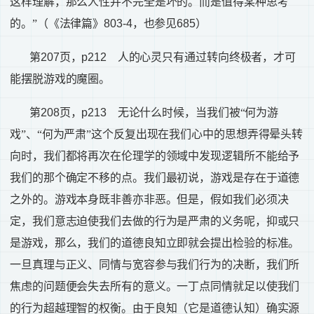
这样理解，那么人性并不完全是坏的。而是值得某种思考
的。”（《法律篇》
803-4
，也参见
685
）
第
207
页，
p212
人的心灵只有通过转向终极者，才可
能摆脱游戏的魔圈。
第
208
页，
p213
无论什么时候，当我们被“何为游
戏”、“何为严肃”这个反复出现在我们心中的思想弄得晕头转
向时，我们都将再次在伦理学的领域中发现逻辑所不能给予
我们的那个确定不移的点。我们最初说，游戏是存在于道德
之外的。游戏本身既非善亦非恶。但是，假如我们必须决
定，我们意志迫使我们去做的行为是严肃的义务呢，抑或只
是游戏，那么，我们的道德良知立即就会提出检验的标准。
一旦真理与正义、同情与宽容参与我们行为的决断，我们所
焦虑的问题便会失去所有的意义。一丁点同情就足以使我们
的行为超越理智的权衡。由于良知（它是道德认知）确实源