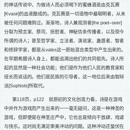
的神话传说中，为做诗人而必须喝下的蜜蜂酒是由克瓦赛
[Kvasir]
的血液酿成的。克瓦赛是一切造物中最聪明者，从未
被任何问题难倒过。渐渐地，诗人兼观测者
[the poet–seer]
分裂为预言家、祭司、抚慰者、神秘信条传播者，以及现今
所谓的诗人；甚至哲学家、立法者、演说家、蛊惑者、智者
和修辞学家，都是从
vates
这一原始混合类型中产生出来的。
在早期希腊诗人身上，都能追溯出他们的共同祖先。诗人所
起的显然是一种社会功能；他们是作为他们人民的教育家和
班长而说话的。他们是民族的引导者，这一地位后来由智辩
派
[Sophists]
所取代。
第
118
页，
p122
就原初的文化创造力看，诗是在游戏
中并作为游戏而产生出来的一一毫无疑问，这是一种神圣的
游戏，但即便是在神圣庄严中，它也总是倾向干放肆、戏谑
与快乐。这时尚无满足审美冲动的问题。这种冲动还蛰伏在