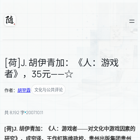
跳
至
内
随轩
容
[荷]J. 胡伊青加：《人：游戏
者》，35元——☆
文化与公共评论
作者：
胡翌霖
·
共 8,192 字
2007.10.11
[
荷
]J.
胡伊青加：《人：游戏者——对文化中游戏因素的
研究》，成穷译，王作虹陈维政校，贵州出版集团贵州