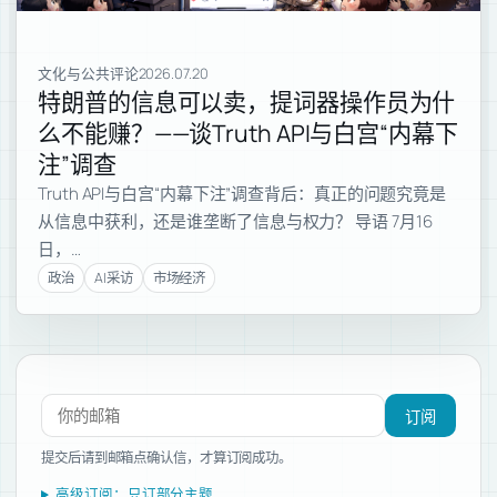
文化与公共评论
2026.07.20
特朗普的信息可以卖，提词器操作员为什
么不能赚？——谈Truth API与白宫“内幕下
注”调查
Truth API与白宫“内幕下注”调查背后：真正的问题究竟是
从信息中获利，还是谁垄断了信息与权力？ 导语 7月16
日，…
政治
AI采访
市场经济
订阅新文章
订阅
提交后请到邮箱点确认信，才算订阅成功。
高级订阅：只订部分主题