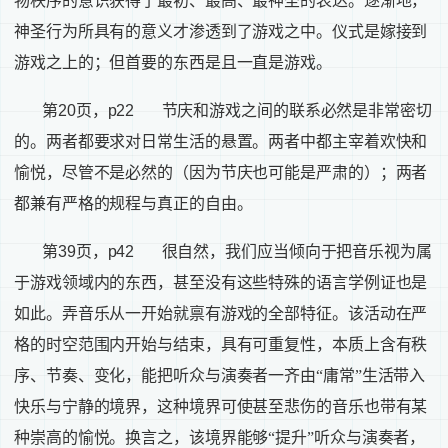
物秩序的意识获得了最初、最高、最神圣的表达。逐渐地，
神圣行为所具有的意义才渗透到了游戏之中。仪式是嫁接到
游戏之上的；但首要的东西是且一直是游戏。
第
20
页，
p22
节庆和游戏之间的联系必然是非常密切
的。两者都要求对日常生活的悬置。两者中都主宰着欢快和
愉悦，尽管不是必然的（因为节庆也可能是严肃的）；两者
都兼有严格的规程与真正的自由。
第
39
页，
p42
很自然，我们应当倾向于把音乐视为属
于游戏领域内的东西，甚至没有这些特殊的语言学例证也是
如此。弄音乐从一开始就禀有游戏的全部特征。该活动在严
格的时空范围内开始与结束，具有可重复性，本质上含有秩
序、节奏、变化，能把听众与演奏者一齐由“庸常”生活带入
快乐与宁静的境界，这种境界可使甚至悲伤的音乐也带有某
种崇高的愉悦。换言之，该境界能够“提升”听众与演奏者，