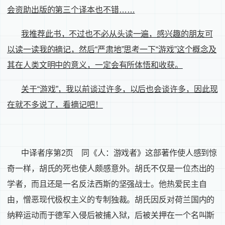
会资助出版的第三个译本也不错
……
我推荐此书，不过也不必从头读一遍，感兴趣的朋友可
以读一读我的摘记，然后
“
严肃地
”
思考一下
“
游戏
”
这个概念及
其在人类文明中的意义，一定会有所体悟和收获。
关于
“
游戏
”
，我以前谈过许多，以后也会谈许多，因此现
在就不多说了，看摘记吧！
中译者序第
2
页
同《人：游戏者》这部著作使人感到惊
奇一样，胡氏的死也使人颇感意外。胡氏不仅是一位杰出的
学者，而且还是一名反法西斯的坚强战士。他热爱民主自
由，憎恶现代极权主义的专制独裁。胡氏因反对荷兰国内的
纳粹运动而于德军入侵后被捕入狱，后被关押在一个名叫斯