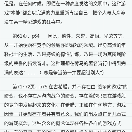
但是，在任何时候，即便在一种高度发达的文明中，这种游
戏“本能”都会以完满的力量重新肯定自己，把个人与大众淹
没在某一精彩游戏的狂喜中。
第
61
页，
p64
因此，德性、荣誉、高尚、光荣等等，
从一开始便落在竞争的领域亦即游戏的领域。出身高贵的年
轻战士的生活，乃是持续的德性训练，乃是一场为其所属阶
级的荣誉的持续奋斗。这种理想在荷马的著名诗行中得到完
满的表达：……（“总是争当第一并要超过别人”）
第
71~72
页，
p75
在古希腊，并不存在由“战争向游戏”的
嬗变，也不存在从游向战争的嬗变，存在着的只是在游戏般
的竞争中发展起来的文化。在希腊，正如在任何地方，游戏
因素一开始就存在着并有着意义。我们的出发点正是儿童式
的游戏概念，这种含义的概念体现在各种各样的游戏方式