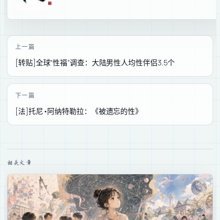
上一篇
[转贴]全球“性福”调查：大陆男性人均性伴侣3.5个
下一篇
[法]托尼•阿纳特勒拉：《被遗忘的性》
相关文章