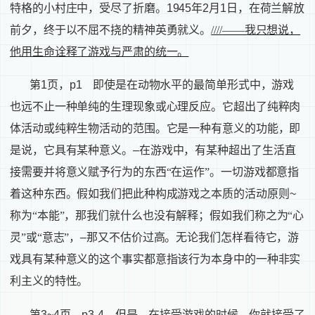
特格的小村庄中，受尽了折磨。
1945
年
2
月
1
日，在荷兰解放
前夕，终于以不屈不挠的精神英勇就义。
////
——我只想说，
他用生命诠释了游戏与严肃的统一。
第
1
页，
p1
即使是在动物水平的最简单形式中，游戏
也远不止一种单纯的生理现象或心理反应。它超出了纯粹肉
体活动或纯粹生物活动的范围。它是一种有意义的功能，即
是说，它具有某种意义。
–
在游戏中，有某种超出了生活直
接需要并将意义赋予行为的东西“在运作”。一切游戏都意指
着这种东西。假如我们把此种构成游戏之本质的活动原则
~
称为“本能
”
，那我们就什么也没有解释；假如我们称之为“心
灵”或“意志”，
–
那又不估价过高。无论我们怎样看待它，游
戏具有某种意义的这个事实都意指该行为本身中的一种非实
利主义的特性。
第
3~4
页，
p3-4
但是，在接受游戏的时候，你就接受了