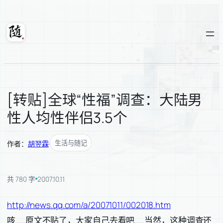
跳
至
内
随轩
容
[转贴]全球“性福”调查：大陆男
性人均性伴侣3.5个
生活与随记
作者：
胡翌霖
·
共 780 字
2007.10.11
http://news.qq.com/a/20071011/002018.htm
咳……原文不贴了，大家自己去看吧……当然，这种调查还