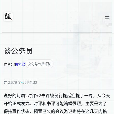
跳
至
内
随轩
容
谈公务员
文化与公共评论
作者：
胡翌霖
·
共 2,679 字
2014.11.30
说好的每周2时评+2书评被例行拖延症拖了一周，从今天
开始正式发力。时评和书评可能篇幅很短，主要是为了
保持写作状态，搁置已久的会议游记也将在这几天内搞