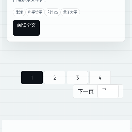
国泽维尔大学哲…
生活
科学哲学
刘华杰
量子力学
阅读全文
1
2
3
4
→
下一页