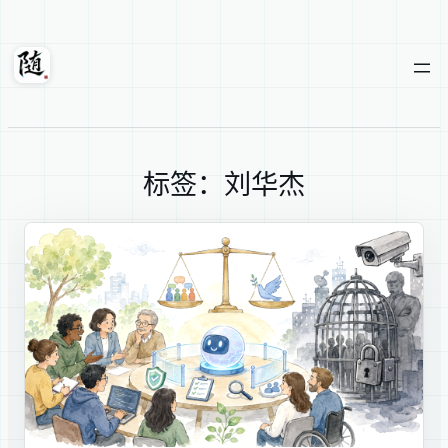
跳
至
内
随轩
容
标签：刘华杰