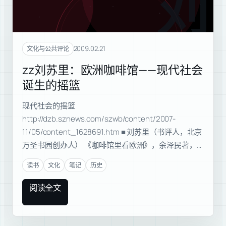
刘苏
2009.02.21
文化与公共评论
zz刘苏里：欧洲咖啡馆——现代社会
诞生的摇篮
现代社会的摇篮
http://dzb.sznews.com/szwb/content/2007-
11/05/content_1628691.htm ■ 刘苏里（书评人，北京
万圣书园创办人） 《咖啡馆里看欧洲》，余泽民著，…
读书
文化
笔记
历史
阅读全文