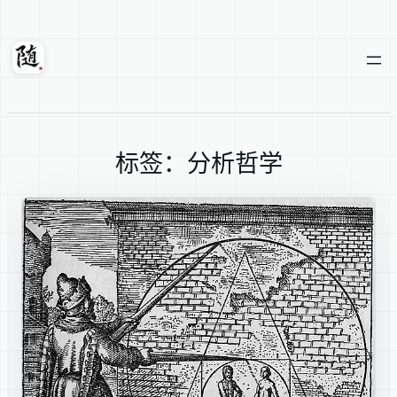
跳
至
内
随轩
容
标签：分析哲学