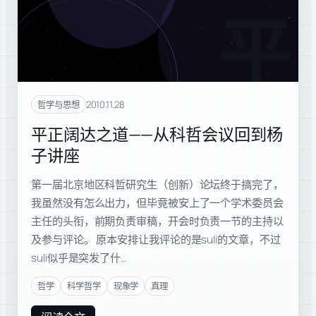
平正
2010.11.28
哲学与思想
平正阔达之道——从科哲会议回到杨
子讲座
第一届北京地区科哲研究生（创新）论坛终于搞完了，
我虽然没有怎么出力，但毕竟被安上了一个学术委员会
主任的头衔，前期负责审稿，开会时负责一节的主持以
及参与评论。 原本安排让我评论的是suli的文章，不过
suli似乎是突发了什…
哲学
科学哲学
现象学
真理