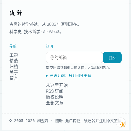
随轩
古雴的哲学茶馆，从 2005 年写到现在。
科学史 · 技术哲学 · AI · Web3。
导航
订阅
主题
订阅新文章
订阅
精选
归档
提交后请到邮箱点确认信，才算订阅成功。
关于
高级订阅：只订部分主题
留言
从这里开始
RSS 订阅
版权说明
全部文章
© 2005–2026 胡翌霖 · 随轩
允许转载，须署名并注明原文链接