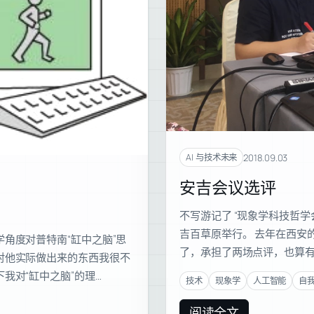
2018.09.03
AI 与技术未来
安吉会议选评
不写游记了 “现象学科技哲
吉百草原举行。 去年在西安
角度对普特南“缸中之脑”思
了，承担了两场点评，也算有
对他实际做出来的东西我很不
我对“缸中之脑”的理…
技术
现象学
人工智能
自
阅读全文