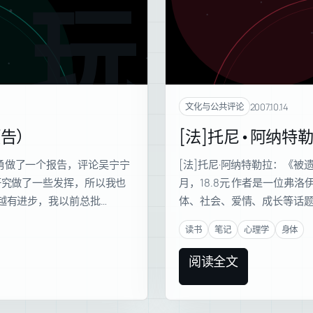
玩具
2007.10.14
文化与公共评论
预告）
[法]托尼•阿纳特
勇做了一个报告，评论吴宁宁
[法]托尼·阿纳特勒拉：《被
研究做了一些发挥，所以我也
月，18.8元 作者是一位
越有进步，我以前总批…
体、社会、爱情、成长等话题
读书
笔记
心理学
身体
阅读全文