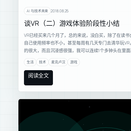
2018.08.25
AI 与技术未来
谈VR（二）游戏体验阶段性小结
VR已经买来几个月了，总的来说，没白买，除了在读书
自己使用频率也不小，甚至每周有几天专门去清华玩VR
的很大，而且沉浸感很强，我可以连续1个多钟头在里面
生活
技术
麦克卢汉
游戏
阅读全文