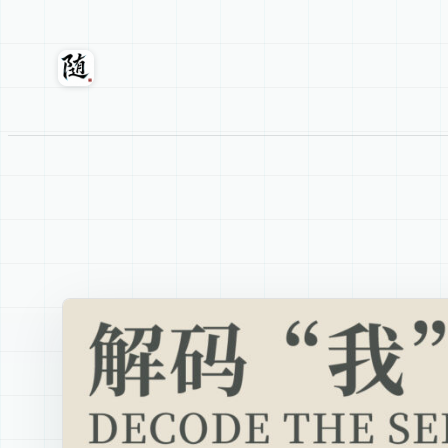
跳
至
内
随轩
容