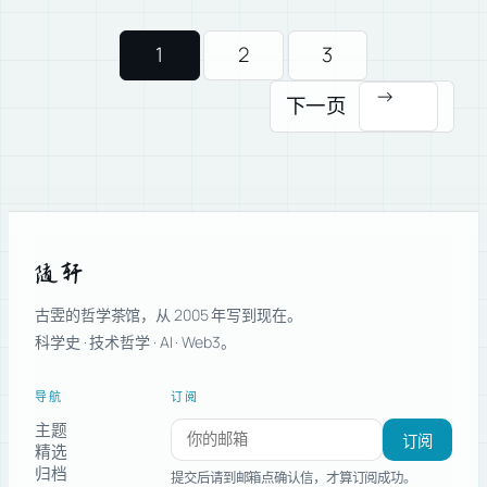
1
2
3
→
下一页
随轩
古雴的哲学茶馆，从 2005 年写到现在。
科学史 · 技术哲学 · AI · Web3。
导航
订阅
主题
订阅新文章
订阅
精选
归档
提交后请到邮箱点确认信，才算订阅成功。