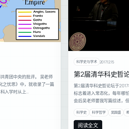
2017.12.15
科学史与学术
第2届清华科史哲
到共青团中央的批评。 吴老师
代化之忧思》中，就收录了一篇
第2届清华科史哲论坛于201
本科入学时从上…
标志着进入常态化，每年哪
会后吴老师要我写篇综述，但
科学史
科学哲学
吴国盛
阅读全文