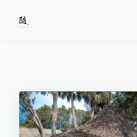
跳
至
内
随轩
容