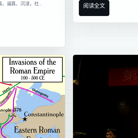
真、逼真、沉浸，社…
阅读全文