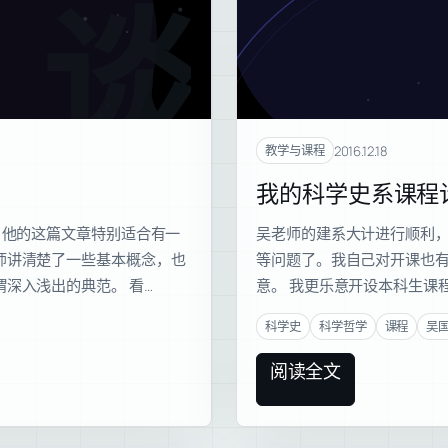
谈现
2016.12.18
教学与课程
我的科学史系课程
。他的这篇文章特别适合有一
吴老师的建系大计进行顺利
师讲清楚了一些基本概念，也
等问题了。我自己对开课也
深入浅出的典范。 看…
意。 我更乐意开设本科生课
科学史
科学哲学
课程
吴
阅读全文