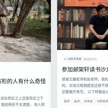
2020.10.11
AI 与技术未来
参加邺架轩读书沙
感谢王巍老师和吴老师，我
方形的人有什么奇怪
的。对谈过程我感觉还是不
还要展开来写。 以下转载由
，走在现实之上还是现实之下
哲学
技术
科学史
科学哲
，我说得还不太清楚。 有人把