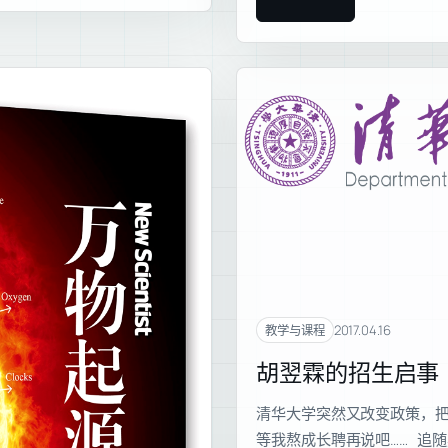
2017.04.16
教学与课程
胡翌霖的招生启事
清华大学突然又改变政策，
等我熬成长聘再说吧…… 追