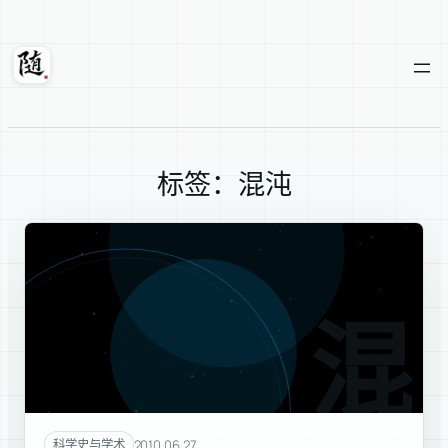
跳
至
内
随轩
容
标签：混沌
混沌
2010.06.27
科学史与学术