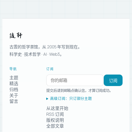
随轩
古雴的哲学茶馆，从 2005 年写到现在。
科学史 · 技术哲学 · AI · Web3。
导航
订阅
主题
订阅新文章
订阅
精选
归档
提交后请到邮箱点确认信，才算订阅成功。
关于
高级订阅：只订部分主题
留言
从这里开始
RSS 订阅
版权说明
全部文章