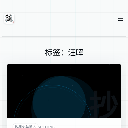
跳
至
内
随轩
容
标签：汪晖
抄袭
2010.07.16
科学史与学术