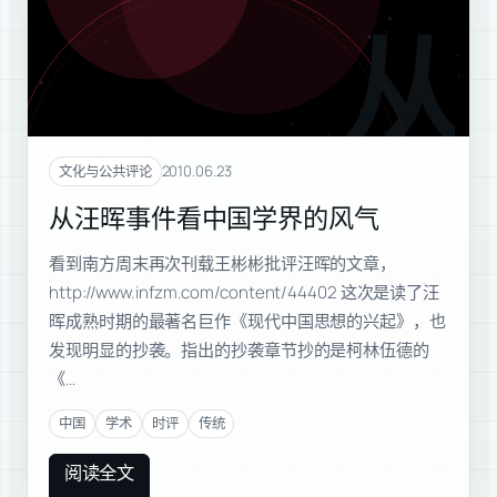
从汪
2010.06.23
文化与公共评论
从汪晖事件看中国学界的风气
看到南方周末再次刊载王彬彬批评汪晖的文章，
http://www.infzm.com/content/44402 这次是读了汪
晖成熟时期的最著名巨作《现代中国思想的兴起》，也
发现明显的抄袭。指出的抄袭章节抄的是柯林伍德的
《…
中国
学术
时评
传统
阅读全文