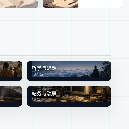
哲学与思想
182 篇
站务与琐事
68 篇