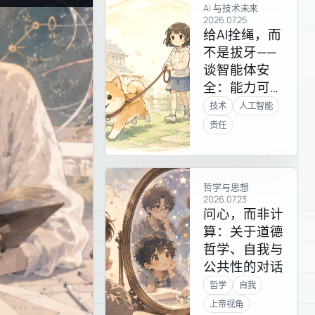
AI 与技术未来
2026.07.25
给AI拴绳，而
不是拔牙——
谈智能体安
全：能力可以
开放，行动必
技术
人工智能
须有界
责任
哲学与思想
2026.07.23
问心，而非计
算：关于道德
哲学、自我与
公共性的对话
哲学
自我
上帝视角