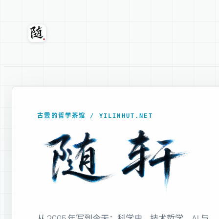
跳
至
内
随轩
容
古雴的哲学茶馆 / YILINHUT.NET
从 2005 年写到今天：科学史、技术哲学、AI 与