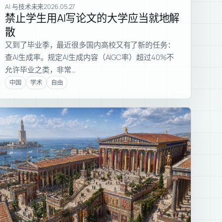
AI 与技术未来
2026.05.27
禁止学生用AI写论文的大学应当就地解
散
又到了毕业季，最近很多国内高校又有了新的任务：
查AI生成率。规定AI生成内容（AIGC率）超过40%不
允许毕业之类，非常…
中国
学术
自由