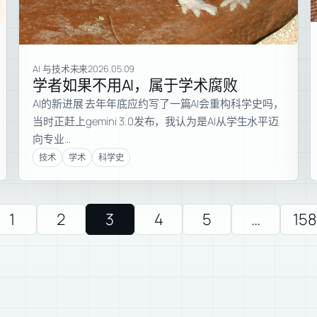
AI 与技术未来
2026.05.09
学者如果不用AI，属于学术腐败
AI的新进展 去年年底应约写了一篇AI会重构科学史吗，
当时正赶上gemini 3.0发布，我认为是AI从学生水平迈
向专业…
技术
学术
科学史
1
2
3
4
5
…
158