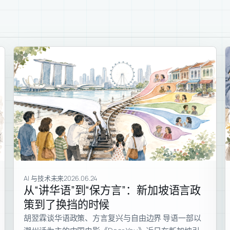
AI 与技术未来
2026.06.24
从“讲华语”到“保方言”：新加坡语言政
策到了换挡的时候
胡翌霖谈华语政策、方言复兴与自由边界 导语一部以