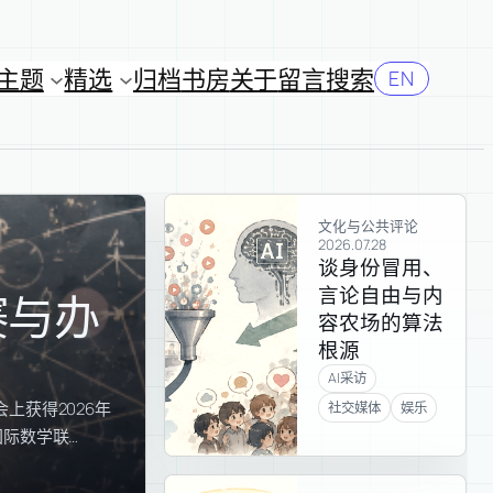
主题
精选
归档
书房
关于
留言
搜索
EN
文化与公共评论
2026.07.28
谈身份冒用、
言论自由与内
赛与办
容农场的算法
根源
AI采访
上获得2026年
社交媒体
娱乐
国际数学联…