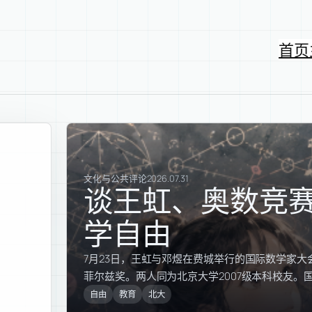
首页
文化与公共评论
2026.07.31
谈王虹、奥数竞
学自由
7月23日，王虹与邓煜在费城举行的国际数学家大会
菲尔兹奖。两人同为北京大学2007级本科校友。
自由
教育
北大