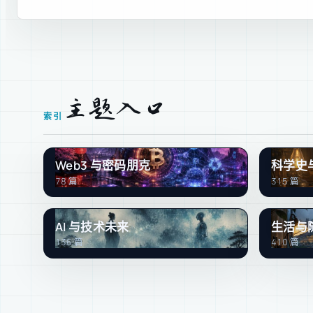
主题入口
索引
Web3 与密码朋克
科学史
78 篇
315 篇
AI 与技术未来
生活与
136 篇
410 篇