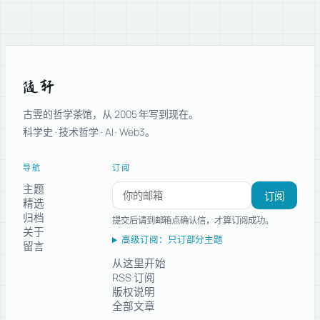
随轩
古雴的哲学茶馆，从 2005 年写到现在。
科学史 · 技术哲学 · AI · Web3。
导航
订阅
主题
订阅新文章
订阅
精选
归档
提交后请到邮箱点确认信，才算订阅成功。
关于
高级订阅：只订部分主题
留言
从这里开始
RSS 订阅
版权说明
全部文章