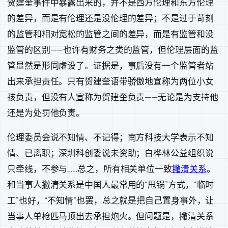
贺建奎事件中暴露出来的，并不是西方伦理和东方伦理
的差异，而是有伦理还是没伦理的差异；不是过于苛刻
的监管和相对宽松的监管之间的差异，而是有监管和没
监管的区别——也许有财务之类的监管，但伦理层面的监
管显然是形同虚设了。证据是，事后没有一个监管者站
出来承担责任。只有贺建奎语带骄傲地宣称为两位小女
孩负责，但没有人宣称为贺建奎负责——无论是为支持他
还是为处罚他负责。
伦理委员会说不知情、不记得；南方科技大学表示不知
情、已离职；深圳科创委说未资助；白桦林公益组织说
只牵线，不参与……总之，所有相关单位一致
撇清关系
。
和当事人撇清关系是中国人最常用的“甩锅”方式，“临时
工”也好，“不知情”也罢，总之就是把自己置身事外，让
当事人单枪匹马顶出去承担炮火。但问题是，撇清关系