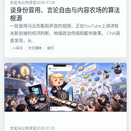
文化与公共评论
2026.07.28
谈身份冒用、言论自由与内容农场的算法
根源
一批冒用马云形象和声音的视频，正在YouTube上讲述有
关新加坡的经济判断、地缘政治传闻和都市故事。 CNA调
查发现，从…
AI采访
社交媒体
娱乐
文化与公共评论
2026.07.20