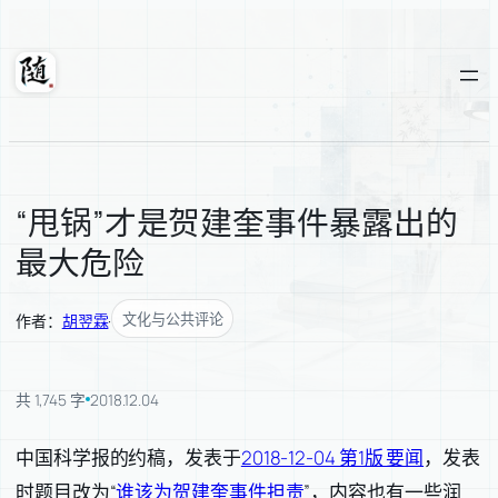
跳
至
内
随轩
容
“甩锅”才是贺建奎事件暴露出的
最大危险
文化与公共评论
作者：
胡翌霖
·
共 1,745 字
2018.12.04
中国科学报的约稿，发表于
2018-12-04 第1版 要闻
，发表
时题目改为“
谁该为贺建奎事件担责
”，内容也有一些润