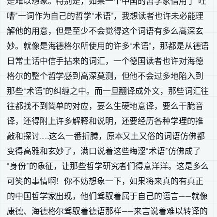
是难以想象。特别是，如果一个中国的哲学家借用了“吐
嘈”一词作为自己的哲学“术语”，我想读者也许未必能理
解他的用意，但是至少不会觉得这个词语有多么高深玄
妙。就像是海德格尔所使用的许多“术语”，那都是从德语
日常土话中信手拈来的词汇，一个德国读者也许对海德
格尔的整个哲学感到高深莫测，但他不会过多地陷入到
那些“术语”的纠缠之中。而一旦翻译成外文，那些词汇往
往都找不到简单的对应，要么生硬地意译，要么干脆音
译，还得附上许多解释和说明，还要经历各种学理的推
敲和探讨……这么一番折腾，原本又土又俗的词语仿佛都
变得高雅和玄妙了，满口说着这些晦涩“术语”仿佛成了
“身份”的象征，让那些哲学研究者们得意洋洋。这是多么
可笑的事情啊！你不妨想象一下，如果将来真的有真正
的中国哲学家出现，他们驾驭着属于自己的语言——就像
康德、海德格尔驾驭着德语那样——来言说着难以转译的