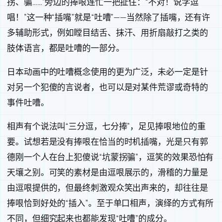
拐、骗……”旁边的捧哏连忙一把扯住：“不对！说学逗
唱！”这一种“插嘴”就是“吐嘈”——当然除了插嘴，还有许
多辅助形式，例如瞠目结舌、抹汗、用折扇敲打之类的
肢体语言，都是吐嘈的一部分。
日本动画中的吐嘈概念使用的更为广泛，未必一定是针
对另一个犯傻的言说者，也可以是对某件荒谬或奇特的
事件吐嘈。
相声有个说法叫“三分逗，七分捧”，足见捧哏地位的重
要。试想若是没有捧哏在恰当的时机插嘴，光是只有郭
德刚一个人在台上犯傻说“坑蒙拐骗”，逗笑的效果恐怕有
天壤之别。可笑的素材是由逗哏展示的，滑稽的力量是
由逗哏提供的，但最终刺激观众笑出声来的，却往往是
捧哏恰到好处的“插入”。至于单口相声，演绎的方式有所
不同，但细究起来也都能发现“吐嘈”的成分。