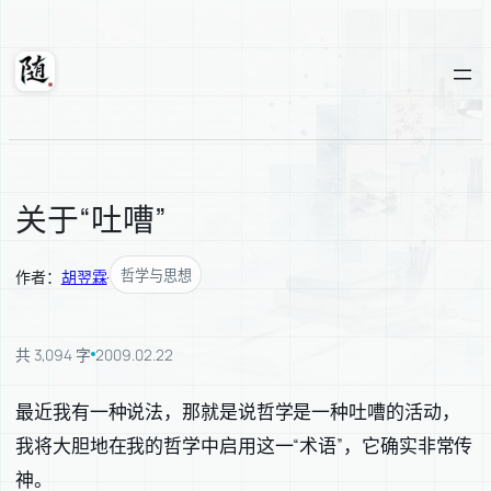
跳
至
内
随轩
容
关于“吐嘈”
哲学与思想
作者：
胡翌霖
·
共 3,094 字
2009.02.22
最近我有一种说法，那就是说哲学是一种吐嘈的活动，
我将大胆地在我的哲学中启用这一“术语”，它确实非常传
神。