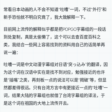
常看日本动画的人不会不知道“吐嘈”一词，不过“外行”和
新手恐怕就不明白究竟了，我大致解释一下。
目前网上流传的解释似乎都是把POPGO字幕组的一段话
到处复制，真是太偷懒了，这个可以去查百度百科之
类，我结合一些网上容易找到的资料用自己的话简单再
说一遍：
吐嘈一词是中文动漫字幕组对日语“突っ込み”的翻译，因
为这个词在汉语中实在是找不到对应，勉强接近的也许
是“插嘴”之类，再刻板一点的说法可以是“揭破”等，但显
然都差得很远。只有台湾方言中有更接近一点的“吐嘈”一
词，结果大陆的字幕组也就借了台湾字幕组的译法，于
是这个词在祖国的大地上流传开去。