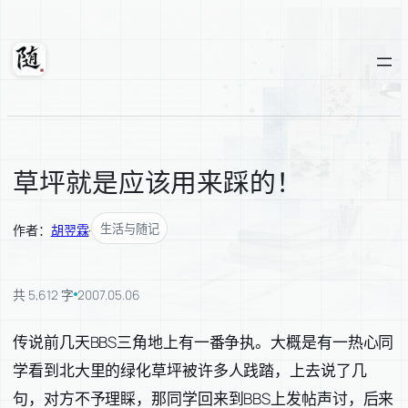
跳
至
内
随轩
容
草坪就是应该用来踩的！
生活与随记
作者：
胡翌霖
·
共 5,612 字
2007.05.06
传说前几天BBS三角地上有一番争执。大概是有一热心同
学看到北大里的绿化草坪被许多人践踏，上去说了几
句，对方不予理睬，那同学回来到BBS上发帖声讨，后来