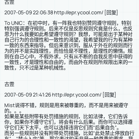
古雴
2007-05-09 22:06:38 http://epr.ycool.com/ [回复]
To UNIC：在初中时，有一阵我也特别赞同遵守规则，特别
特别强调遵守规则。后来不仅是反思规则究竟是什么，也反
思为什么我要如此希望遵守规则？我想，可能是出于某种对
自己行为的合理性和一致性的渴望，我希望我的行为有某种
一致的东西来指导。但后来意识到，服从于外在的规则而行
为的并不是实践理性，而恰恰是不理性，是理性的懒惰。规
则在自己心中，不假外求，只有从不断的自我反思中获得的
一致性，才是理性和自由的，而由外在规则所规限出来的一
致性，只不过是某种机械性。
古雴
2007-05-09 21:41:26 http://epr.ycool.com/ [回复]
Mist说得不错，规则是用来被尊重的，而不是用来被遵守
的。。。
如果是某些附带有处罚措施的规则，比如法律，它们告诉
你，如果你不遵守它们，将会有什么后果。而你可以选择遵
守它们天下太平，也可以选择违背它们而“后果自负”。
而另一些规则并没有附带处罚措施，比如“此处禁止停放自行
车”、“禁止入内”等，那它表达的无非是一种尊重的要求。我