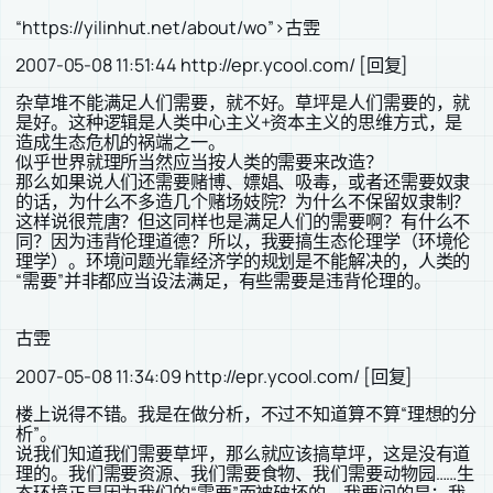
“https://yilinhut.net/about/wo”>古雴
2007-05-08 11:51:44 http://epr.ycool.com/ [回复]
杂草堆不能满足人们需要，就不好。草坪是人们需要的，就
是好。这种逻辑是人类中心主义+资本主义的思维方式，是
造成生态危机的祸端之一。
似乎世界就理所当然应当按人类的需要来改造？
那么如果说人们还需要赌博、嫖娼、吸毒，或者还需要奴隶
的话，为什么不多造几个赌场妓院？为什么不保留奴隶制？
这样说很荒唐？但这同样也是满足人们的需要啊？有什么不
同？因为违背伦理道德？所以，我要搞生态伦理学（环境伦
理学）。环境问题光靠经济学的规划是不能解决的，人类的
“需要”并非都应当设法满足，有些需要是违背伦理的。
古雴
2007-05-08 11:34:09 http://epr.ycool.com/ [回复]
楼上说得不错。我是在做分析，不过不知道算不算“理想的分
析”。
说我们知道我们需要草坪，那么就应该搞草坪，这是没有道
理的。我们需要资源、我们需要食物、我们需要动物园……生
态环境正是因为我们的“需要”而被破坏的。我要问的是：我