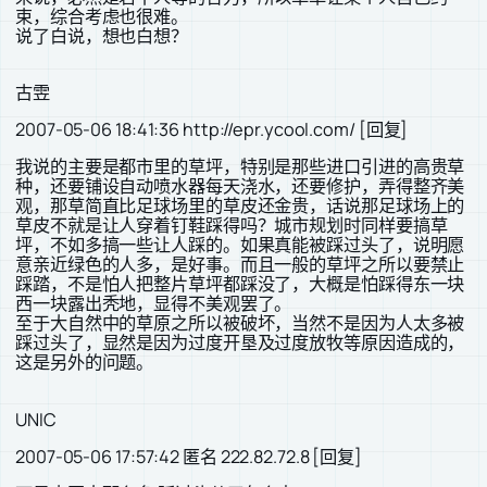
束，综合考虑也很难。
说了白说，想也白想？
古雴
2007-05-06 18:41:36 http://epr.ycool.com/ [回复]
我说的主要是都市里的草坪，特别是那些进口引进的高贵草
种，还要铺设自动喷水器每天浇水，还要修护，弄得整齐美
观，那草简直比足球场里的草皮还金贵，话说那足球场上的
草皮不就是让人穿着钉鞋踩得吗？城市规划时同样要搞草
坪，不如多搞一些让人踩的。如果真能被踩过头了，说明愿
意亲近绿色的人多，是好事。而且一般的草坪之所以要禁止
踩踏，不是怕人把整片草坪都踩没了，大概是怕踩得东一块
西一块露出秃地，显得不美观罢了。
至于大自然中的草原之所以被破坏，当然不是因为人太多被
踩过头了，显然是因为过度开垦及过度放牧等原因造成的，
这是另外的问题。
UNIC
2007-05-06 17:57:42 匿名 222.82.72.8 [回复]