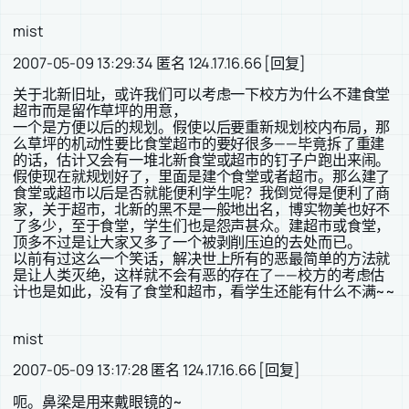
mist
2007-05-09 13:29:34 匿名 124.17.16.66 [回复]
关于北新旧址，或许我们可以考虑一下校方为什么不建食堂
超市而是留作草坪的用意，
一个是方便以后的规划。假使以后要重新规划校内布局，那
么草坪的机动性要比食堂超市的要好很多——毕竟拆了重建
的话，估计又会有一堆北新食堂或超市的钉子户跑出来闹。
假使现在就规划好了，里面是建个食堂或者超市。那么建了
食堂或超市以后是否就能便利学生呢？我倒觉得是便利了商
家，关于超市，北新的黑不是一般地出名，博实物美也好不
了多少，至于食堂，学生们也是怨声甚众。建超市或食堂，
顶多不过是让大家又多了一个被剥削压迫的去处而已。
以前有过这么一个笑话，解决世上所有的恶最简单的方法就
是让人类灭绝，这样就不会有恶的存在了——校方的考虑估
计也是如此，没有了食堂和超市，看学生还能有什么不满~~
mist
2007-05-09 13:17:28 匿名 124.17.16.66 [回复]
呃。鼻梁是用来戴眼镜的~