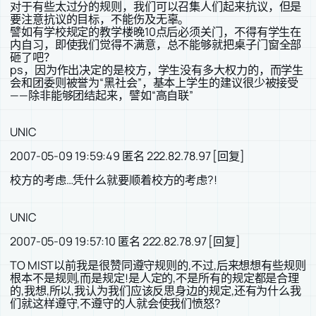
对于有些太过分的规则，我们可以召集人们起来抗议，但是
要注意抗议的目标，不能伤及无辜。
譬如有学校规定的教学楼晚10点后必须关门，不得有学生在
内自习，即使我们觉得不满意，总不能够就把桌子门窗全部
砸了吧？
ps，因为作出决定的是校方，学生没有多大权力的，而学生
会和团委则被誉为“黑社会”，基本上学生的建议很少被接受
——除非能够团结起来，譬如“高自联”
UNIC
2007-05-09 19:59:49 匿名 222.82.78.97 [回复]
校方的考虑…凭什么就要顺着校方的考虑?!
UNIC
2007-05-09 19:57:10 匿名 222.82.78.97 [回复]
TO MIST以前我是很赞同遵守规则的,不过,后来想想有些规则
根本不是规则,而是规定!是人定的,不是所有的规定都是合理
的,我想,所以,我认为我们应该反思身边的规定,还有为什么我
们就这样遵守,不遵守的人就会使我们愤怒?