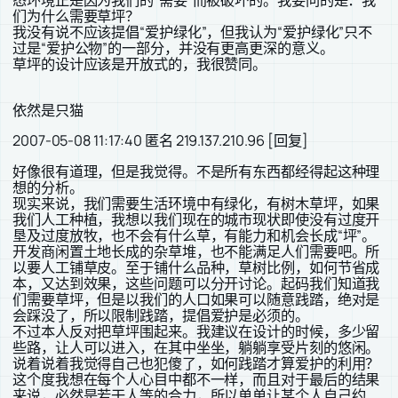
们为什么需要草坪？
我没有说不应该提倡“爱护绿化”，但我认为“爱护绿化”只不
过是“爱护公物”的一部分，并没有更高更深的意义。
草坪的设计应该是开放式的，我很赞同。
依然是只猫
2007-05-08 11:17:40 匿名 219.137.210.96 [回复]
好像很有道理，但是我觉得。不是所有东西都经得起这种理
想的分析。
现实来说，我们需要生活环境中有绿化，有树木草坪，如果
我们人工种植，我想以我们现在的城市现状即使没有过度开
垦及过度放牧，也不会有什么草，有能力和机会长成“坪”。
开发商闲置土地长成的杂草堆，也不能满足人们需要吧。所
以要人工铺草皮。至于铺什么品种，草树比例，如何节省成
本，又达到效果，这些问题可以分开讨论。起码我们知道我
们需要草坪，但是以我们的人口如果可以随意践踏，绝对是
会踩没了，所以限制践踏，提倡爱护是必须的。
不过本人反对把草坪围起来。我建议在设计的时候，多少留
些路，让人可以进入，在其中坐坐，躺躺享受片刻的悠闲。
说着说着我觉得自己也犯傻了，如何践踏才算爱护的利用？
这个度我想在每个人心目中都不一样，而且对于最后的结果
来说，必然是若干人等的合力，所以单单让某个人自己约