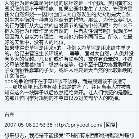
人的行为是否算是对环境的破坏这是一个问题。美国黄石公
园采取的是不干预措施，如果公园中发生了火灾，管理方是
任火自然燃烧——因为他们认为自然发生的火灾也是大自然
对生态平衡的一种自发性调节的措施。那么，为什么要把人
的行为强行从大自然的自发调节的措施中分离呢？为什么不
把人的行为也看作是大自然的一种自发性调节呢？我想多半
是因为人自以为有理性，与其他万物不同而已。所以，在最
好的天堂中，没有人的地位。
如果非得说草坪是用来x的，我倒以为草坪是用来给牛羊吃
的，给昆虫营造生长环境的……等等。面对大自然，人类并没
有多大的优越。儿女们或许有聪明的，或许有蠢笨的；不过
父母依然爱着他们，纵然有差等，也不至于因为疼爱聪明的
子女而牺牲蠢笨的子女。或许人也只是大自然的比较聪明的
儿女而已。
bbs的争论倒不在于草坪该不该踩，而是规则该不该遵守
——那块草坪上就挂有禁止践踏的牌子，并且当事人在被告
知有这么一块牌子以后依然拒绝离开。让人们愤怒的是剧社
的那几位同学对规则的不尊重以及对美裔华人的吹捧。
古雴
2007-05-08 20:53:38 http://epr.ycool.com/ [回复]
想来想去，我还是不能接受“不是所有东西都经得起这种理想