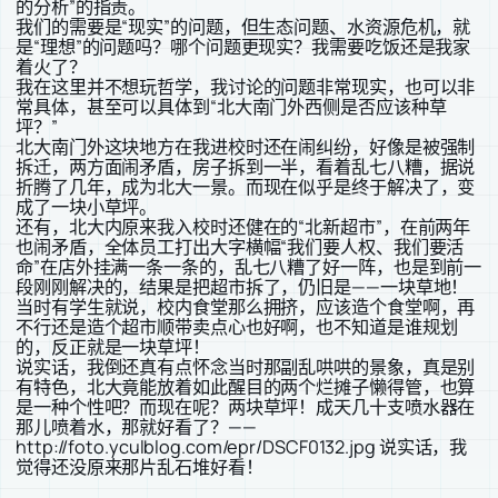
的分析”的指责。
我们的需要是“现实”的问题，但生态问题、水资源危机，就
是“理想”的问题吗？哪个问题更现实？我需要吃饭还是我家
着火了？
我在这里并不想玩哲学，我讨论的问题非常现实，也可以非
常具体，甚至可以具体到“北大南门外西侧是否应该种草
坪？”
北大南门外这块地方在我进校时还在闹纠纷，好像是被强制
拆迁，两方面闹矛盾，房子拆到一半，看着乱七八糟，据说
折腾了几年，成为北大一景。而现在似乎是终于解决了，变
成了一块小草坪。
还有，北大内原来我入校时还健在的“北新超市”，在前两年
也闹矛盾，全体员工打出大字横幅“我们要人权、我们要活
命”在店外挂满一条一条的，乱七八糟了好一阵，也是到前一
段刚刚解决的，结果是把超市拆了，仍旧是——一块草地！
当时有学生就说，校内食堂那么拥挤，应该造个食堂啊，再
不行还是造个超市顺带卖点心也好啊，也不知道是谁规划
的，反正就是一块草坪！
说实话，我倒还真有点怀念当时那副乱哄哄的景象，真是别
有特色，北大竟能放着如此醒目的两个烂摊子懒得管，也算
是一种个性吧？而现在呢？两块草坪！成天几十支喷水器在
那儿喷着水，那就好看了？——
http://foto.yculblog.com/epr/DSCF0132.jpg 说实话，我
觉得还没原来那片乱石堆好看！