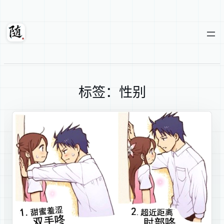
跳
至
内
随轩
容
标签：性别