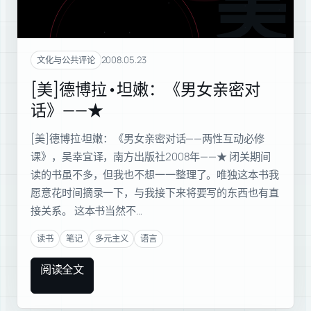
美
2008.05.23
文化与公共评论
[美]德博拉•坦嫩：《男女亲密对
话》——★
[美]德博拉·坦嫩：《男女亲密对话——两性互动必修
课》，吴幸宜译，南方出版社2008年——★ 闭关期间
读的书虽不多，但我也不想一一整理了。唯独这本书我
愿意花时间摘录一下，与我接下来将要写的东西也有直
接关系。 这本书当然不…
读书
笔记
多元主义
语言
阅读全文