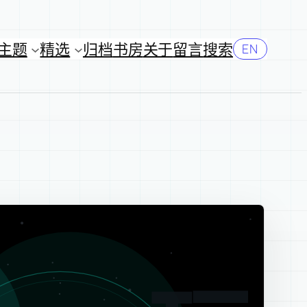
主题
精选
归档
书房
关于
留言
搜索
EN