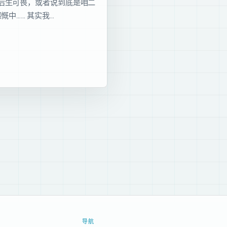
后生可畏，或者说到底是咱二
慨中…… 其实我…
导航