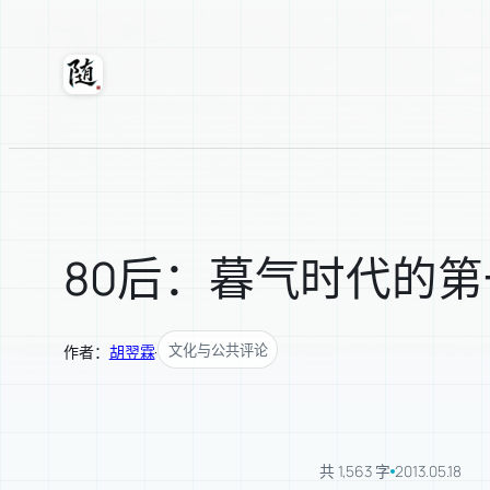
跳
至
内
随轩
容
80后：暮气时代的
文化与公共评论
作者：
胡翌霖
·
共 1,563 字
2013.05.18