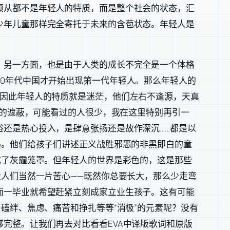
顺从都不是年轻人的特质，而是整个社会的状态，汇
少年儿童那样完全寄托于未来的含苞状态。年轻人是
。另一方面，也是由于人类的成长不完全是一个体格
0年代中国才开始出现第一代年轻人。那么年轻人的
。因此年轻人的特质就是迷茫，他们左右不逢源，天真
题的遮蔽，可能看过的人很少，我在这里特别再引一
还是热心投入，是肆意张扬还是故作深沉……都是以
熟。他们给孩子们讲述正义战胜邪恶的非黑即白的童
成了灰霾笼罩。但年轻人的世界是彩色的，这是那些
大人们当然一片苦心——既然你总要长大，那么少走弯
而一毕业就希望赶紧立刻成家立业生孩子。这有可能
磕绊、焦虑、痛苦和挣扎等等“消极”的元素呢？没有
完整。让我们再去对比看看EVA中译版歌词和原版