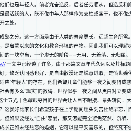
他们也是年轻人。前者亢奋造反，后者任劳顺从。但造反和
是最活跃的人，既不像中年人那样作为支柱或茎干，也不像
开之处。
成熟之分。这一方面是由于人类的寿命更长，远超生育所需
，是启蒙以来的文化和教育环境的产物。因此我们可以理解8
间的一块空当，一个虚无的阶段——无用、无着落、无归属
VA
”一文中已经谈了许多，由于那篇文章年代久远以及其标
好，缺乏认同感也好，是自由散漫还是锐意进取，是愤世嫉俗
适应“年轻人”的存在，他们希望儿童们能够一夜之间变得成
社会有多么“现实”的教诲。世界似乎一夜之间从黑白对立变
，这个五光十色耀眼夺目的世界会让人目不暇接、晕头转向。
？这就好比家长们希望孩子在上学期间埋头刻苦杜绝早恋，
。但如果要经过“自由”恋爱，那又怎能完全避免茫然、沉醉、
成长正如未经热恋的婚姻，它可以是平安喜乐的，但终究不够