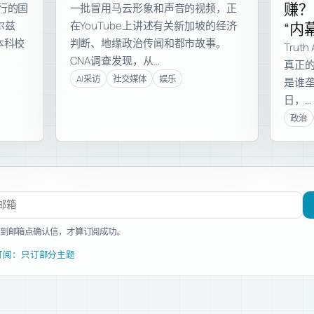
赚？
行的国
一批冒用马云形象和声音的视频，正
尔兹
在YouTube上讲述有关新加坡的经济
“内
本科校
判断、地缘政治传闻和都市故事。
Tru
CNA调查发现，从…
真正
AI采访
社交媒体
娱乐
是谁垄
日，…
政治
文章
到邮箱点确认信，才算订阅成功。
订阅：只订部分主题