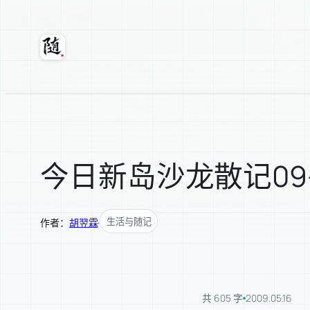
跳
至
内
随轩
容
今日新岛沙龙散记09-0
生活与随记
作者：
胡翌霖
·
共 605 字
2009.05.16