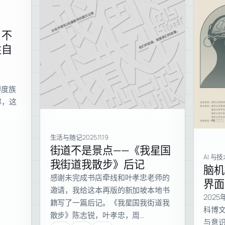
，不
牲自
、
对印度族
称，这
生活与随记
2025.11.19
街道不是景点——《我星国
AI 与
我街道我散步》后记
脑机
感谢未完成书店牵线和叶孝忠老师的
界面
邀请，我给这本再版的新加坡本地书
202
籍写了一篇后记。《我星国我街道我
科博
散步》陈志锐，叶孝忠，周…
与意