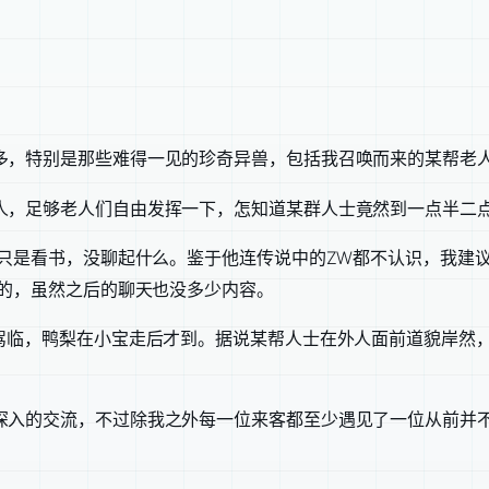
多，特别是那些难得一见的珍奇异兽，包括我召唤而来的某帮老
，足够老人们自由发挥一下，怎知道某群人士竟然到一点半二点来钟
要只是看书，没聊起什么。鉴于他连传说中的ZW都不认识，我建
下的，虽然之后的聊天也没多少内容。
重驾临，鸭梨在小宝走后才到。据说某帮人士在外人面前道貌岸然
深入的交流，不过除我之外每一位来客都至少遇见了一位从前并