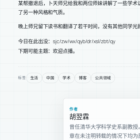
某帮撤退后，卜天师兄给我和两位师妹讲解了一些学术
了另一种风格和气质。
晚上师兄留下读书和翻译了若干时间，没有其他同学光
今日在此出没：sjc/zw/wx/qyb/dr/xsl/zbt/qy
下期可能主题：欢迎点播。
生活
中国
学术
博客
公共领域
标签
作者
胡翌霖
曾任清华大学科学史系副教授。现为
章在未注明转载的情况下均为