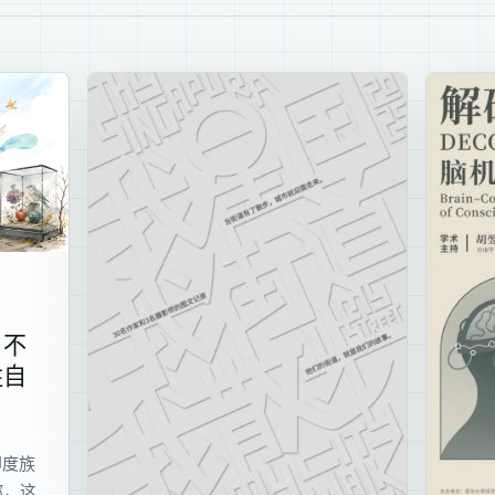
，不
牲自
、
对印度族
称，这