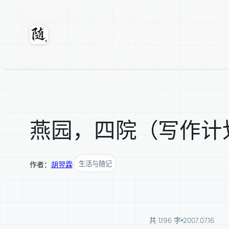
跳
至
内
随轩
容
燕园，四院（写作计
生活与随记
作者：
胡翌霖
·
共 1,196 字
2007.07.16