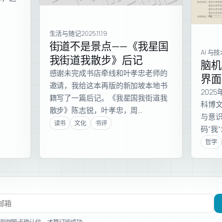
生活与随记
2025.11.19
街道不是景点——《我星国
AI 与
我街道我散步》后记
脑机
感谢未完成书店牵线和叶孝忠老师的
界面
邀请，我给这本再版的新加坡本地书
202
籍写了一篇后记。《我星国我街道我
科博
散步》陈志锐，叶孝忠，周…
与意
读书
文化
书评
码“我
哲学
文章