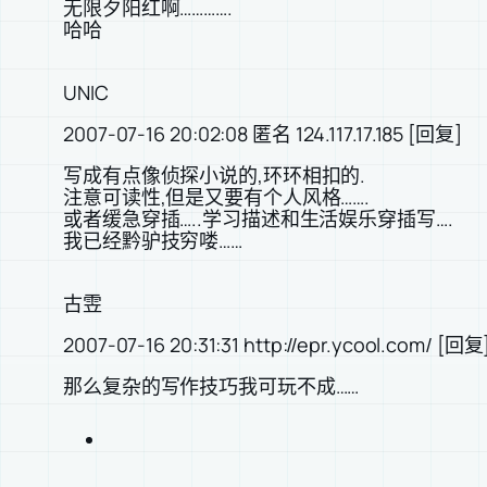
无限夕阳红啊………….
哈哈
UNIC
2007-07-16 20:02:08 匿名 124.117.17.185 [回复]
写成有点像侦探小说的,环环相扣的.
注意可读性,但是又要有个人风格…….
或者缓急穿插…..学习描述和生活娱乐穿插写….
我已经黔驴技穷喽……
古雴
2007-07-16 20:31:31 http://epr.ycool.com/ [回复
那么复杂的写作技巧我可玩不成……