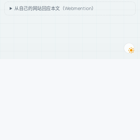
从自己的网站回应本文（Webmention）
随轩
古雴的哲学茶馆，从 2005 年写到现在。
科学史 · 技术哲学 · AI · Web3。
导航
订阅