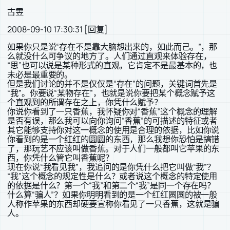
古雴
2008-09-10 17:30:31 [回复]
如果你只是说“存在不是靠大脑想出来的，如此而己。”，那
么就没什么可争议的地方了。人们通过直观来体验存在，
“思”也可以说是某种形式的直观，它肯定不是最基本的，也
未必是最重要的。
但是我们讨论的并不是仅仅是“存在”的问题，关键词首先是
“我”。你要说“某物存在”，也就是说你要把某个概念赋予这
个直观到的所谓存在之上，你凭什么赋予？
你说你看到了一只香蕉，我怀疑你对“香蕉”这个概念的理解
是否有误，那么我可以向你询问“香蕉”的可描述的特征或者
其它能够支持你对这一概念的使用是合理的依据，比如你说
你看到的是一个红红的圆圆的东西，那么我想你恐怕是搞错
了，那玩艺不应该叫做香蕉。对于人们一般都叫它苹果的东
西，你凭什么管它叫香蕉呢？
现在你说“我看见我”，我追问的是你凭什么把它叫做“我”？
“我”这个概念的规定性是什么？或者说这个概念的特定使用
的依据是什么？第一个“我”和第二个“我”是同一个存在吗？
什么算“骗人”？如果你明明看到的是一个红红圆圆的被一般
人称作苹果的东西却硬要宣称你看见了一只香蕉，这就是骗
人。