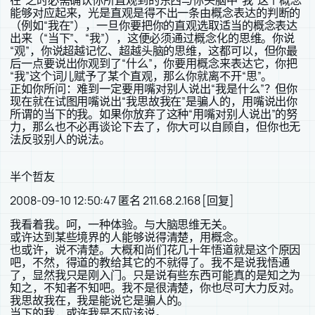
在”之时必需确认你所直观到的东西与你头脑中“我”这个概念
能够对应起来，光是直观是得不出一条由概念表达的判断的
（例如“我在”），一旦你要把你的直观选取适当的概念表达
出来（“当下”、“我”），这便必须通过概念化的思维。你说
“观”，你说超越记忆、超越头脑的思维，这都可以，但你最
后一点要说出你观到了“什么”，你要用概念来表达它，你把
“我”这个词儿赋予了某个直观，那么你就离不开“思”。
正如你所问：难到一定要用嘴对别人说出“我是什么”？但你
现在就在试图用嘴说出“我思故我在”是骗人的，用嘴说出你
所谓的当下的我。如果你放弃了这种“用嘴对别人说出”的努
力，那么也不必再谈论下去了，你大可以自顾自，但你也无
法反驳别人的说法。
半个哲友
2008-09-10 12:50:47 匿名 211.68.2.168 [回复]
我看着我。呵，一种体验。与大脑思维无关。
或许达到某些境界的人能够说得清楚，用概念。
也或许，说不清楚。大概和尚们花几十年悟道就是这个原因
吧，不然，得道的教给其它的不就得了。我不是说我悟通
了，显然我只是刚入门。只是说有些东西可能真的是知之为
知之，不知者不知吧。我不是很清楚，你也尽可大力反对。
我思故我在，我是能说它是骗人的。
当下的我，或许我是不应该说。