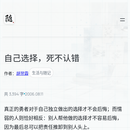
跳
至
内
随轩
容
自己选择，死不认错
生活与随记
作者：
胡翌霖
·
共 3,394 字
2006.08.11
真正的勇者对于自己独立做出的选择才不会后悔；而懦
弱的人则恰好相反：别人帮他做的选择才不容易后悔，
因为最后总可以把责任推卸到别人头上。