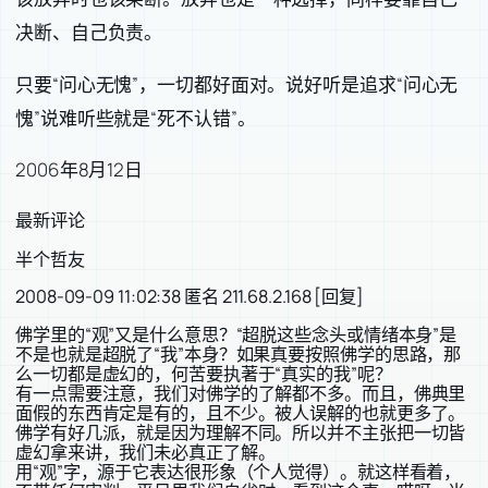
决断、自己负责。
只要“问心无愧”，一切都好面对。说好听是追求“问心无
愧”说难听些就是“死不认错”。
2006年8月12日
最新评论
半个哲友
2008-09-09 11:02:38 匿名 211.68.2.168 [回复]
佛学里的“观”又是什么意思？“超脱这些念头或情绪本身”是
不是也就是超脱了“我”本身？如果真要按照佛学的思路，那
么一切都是虚幻的，何苦要执著于“真实的我”呢？
有一点需要注意，我们对佛学的了解都不多。而且，佛典里
面假的东西肯定是有的，且不少。被人误解的也就更多了。
佛学有好几派，就是因为理解不同。所以并不主张把一切皆
虚幻拿来讲，我们未必真正了解。
用“观”字，源于它表达很形象（个人觉得）。就这样看着，