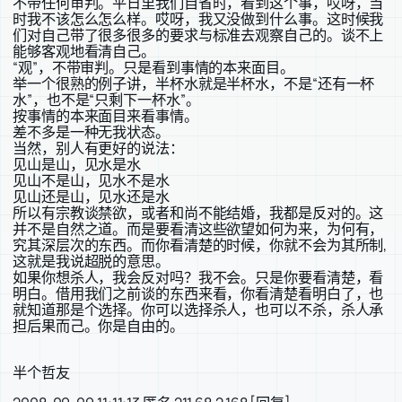
不带任何审判。平日里我们自省时，看到这个事，哎呀，当
时我不该怎么怎么样。哎呀，我又没做到什么事。这时候我
们对自己带了很多很多的要求与标准去观察自己的。谈不上
能够客观地看清自己。
“观”，不带审判。只是看到事情的本来面目。
举一个很熟的例子讲，半杯水就是半杯水，不是“还有一杯
水”，也不是“只剩下一杯水”。
按事情的本来面目来看事情。
差不多是一种无我状态。
当然，别人有更好的说法：
见山是山，见水是水
见山不是山，见水不是水
见山还是山，见水还是水
所以有宗教谈禁欲，或者和尚不能结婚，我都是反对的。这
并不是自然之道。而是要看清这些欲望如何为来，为何有，
究其深层次的东西。而你看清楚的时候，你就不会为其所制,
这就是我说超脱的意思。
如果你想杀人，我会反对吗？我不会。只是你要看清楚，看
明白。借用我们之前谈的东西来看，你看清楚看明白了，也
就知道那是个选择。你可以选择杀人，也可以不杀，杀人承
担后果而己。你是自由的。
半个哲友