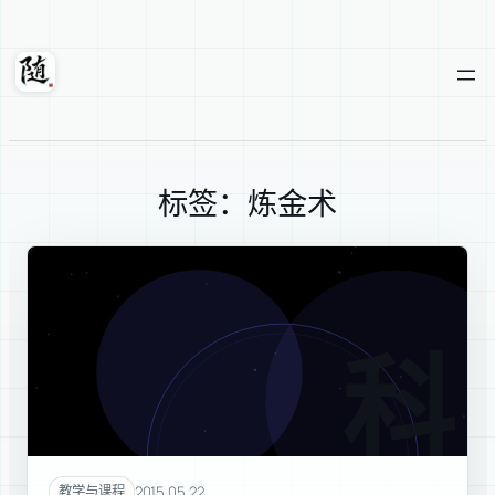
跳
至
内
随轩
容
标签：炼金术
科学
2015.05.22
教学与课程