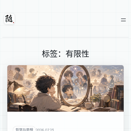
跳
至
内
随轩
容
标签：有限性
2026.07.23
哲学与思想