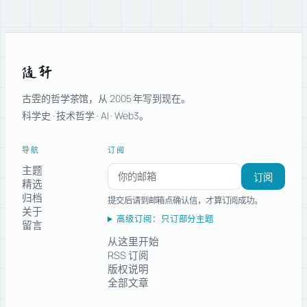
随轩
古雴的哲学茶馆，从 2005 年写到现在。
科学史 · 技术哲学 · AI · Web3。
导航
订阅
主题
订阅新文章
订阅
精选
归档
提交后请到邮箱点确认信，才算订阅成功。
关于
高级订阅：只订部分主题
留言
从这里开始
RSS 订阅
版权说明
全部文章