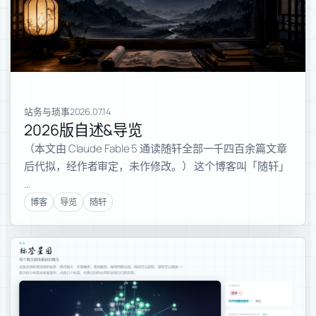
站务与琐事
2026.07.14
2026版自述&导览
（本文由 Claude Fable 5 通读随轩全部一千四百余篇文章
后代拟，经作者审定，未作修改。） 这个博客叫「随轩」
…
博客
导览
随轩