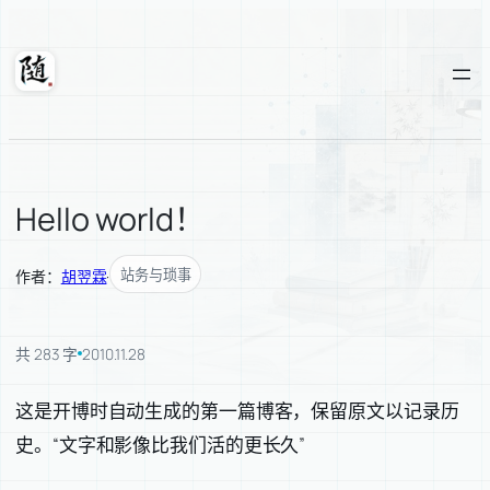
跳
至
内
随轩
容
Hello world！
站务与琐事
作者：
胡翌霖
·
共 283 字
2010.11.28
这是开博时自动生成的第一篇博客，保留原文以记录历
史。“文字和影像比我们活的更长久”