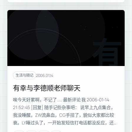
有幸
2006.01.14
生活与随记
有幸与李德顺老师聊天
唉今天好累啊，不记了…… 最新评论 我 2006-01-14
21:52:45 [回复] 随手记些杂事吧： 说早上九点集合，
我没睡醒，ZW流鼻血，CG手扭了，貌似大家都比较
衰。LY睡过头了，一开始发短信打电话都没反应，还…