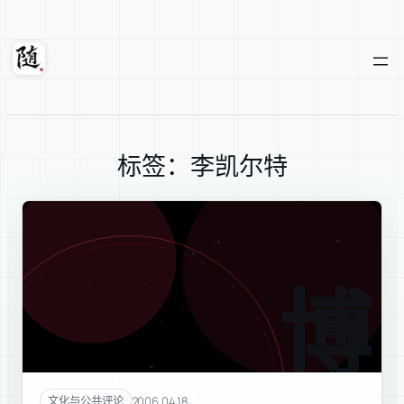
跳
至
内
随轩
容
标签：李凯尔特
博物
2006.04.18
文化与公共评论