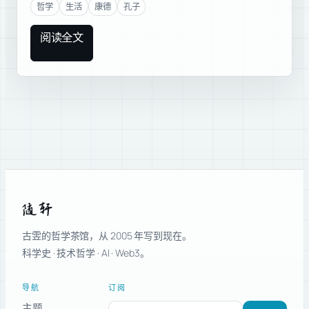
哲学
生活
康德
孔子
阅读全文
随轩
古雴的哲学茶馆，从 2005 年写到现在。
科学史 · 技术哲学 · AI · Web3。
导航
订阅
主题
订阅新文章